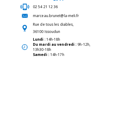
02 54 21 12 36
marceau.brunet@la-meli.fr
Rue de tous les diables,
36100 Issoudun
Lundi
: 14h-18h
Du mardi au vendredi :
9h-12h,
13h30-18h
Samedi :
14h-17h