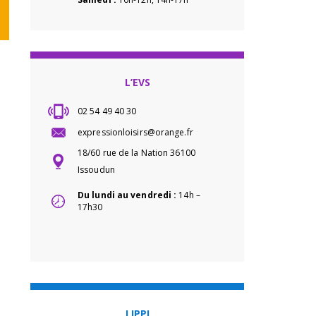
L’EVS
02 54 49 40 30
expressionloisirs@orange.fr
18/60 rue de la Nation 36100
Issoudun
Du lundi au vendredi :
14h –
17h30
LIPPI