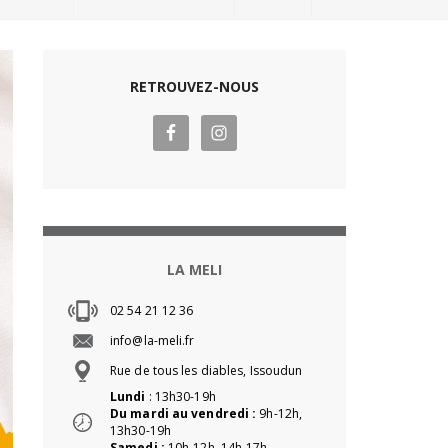
RETROUVEZ-NOUS
LA MELI
02 54 21 12 36
info@la-meli.fr
Rue de tous les diables, Issoudun
Lundi
: 13h30-19h
Du mardi au vendredi :
9h-12h,
13h30-19h
Samedi :
10h-12h, 14h-17h