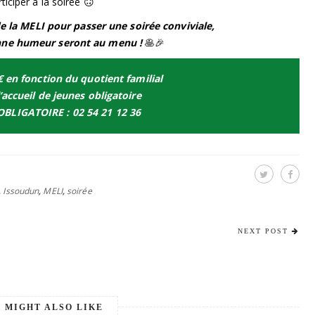
ticiper à la soirée 🙃
l de la MELI pour passer une soirée conviviale,
onne humeur seront au menu !
🥞🎉
€ en fonction du quotient familial
’accueil de jeunes obligatoire
 OBLIGATOIRE : 02 54 21 12 36
,
Issoudun
,
MELI
,
soirée
NEXT POST
 MIGHT ALSO LIKE