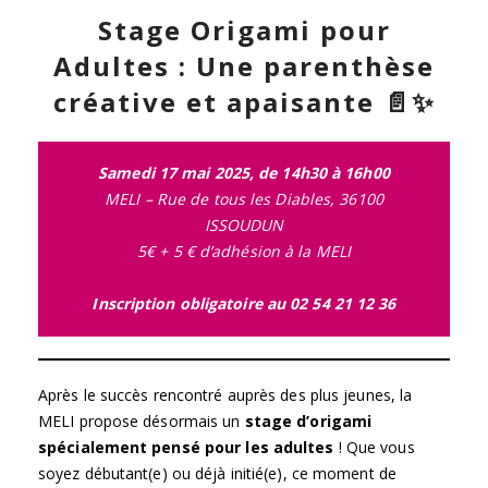
Stage Origami pour
Adultes : Une parenthèse
créative et apaisante 📄✨
Samedi 17 mai 2025, de 14h30 à 16h00
MELI – Rue de tous les Diables, 36100
ISSOUDUN
5€ + 5 € d’adhésion à la MELI
Inscription obligatoire au 02 54 21 12 36
Après le succès rencontré auprès des plus jeunes, la
MELI propose désormais un
stage d’origami
spécialement pensé pour les adultes
! Que vous
soyez débutant(e) ou déjà initié(e), ce moment de