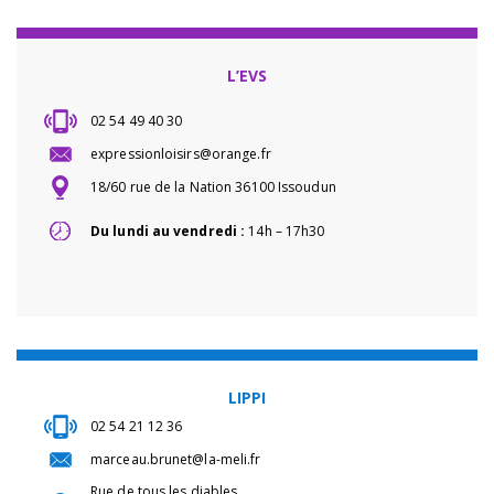
L’EVS
02 54 49 40 30
expressionloisirs@orange.fr
18/60 rue de la Nation 36100 Issoudun
Du lundi au vendredi :
14h – 17h30
LIPPI
02 54 21 12 36
marceau.brunet@la-meli.fr
Rue de tous les diables,