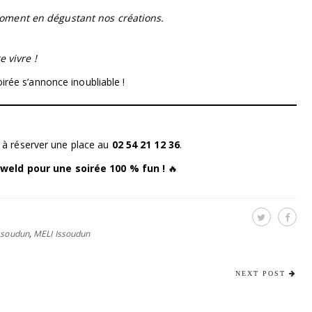
oment en dégustant nos créations.
e vivre !
irée s’annonce inoubliable !
as à réserver une place au
02 54 21 12 36
.
weld pour une soirée 100 % fun !
🔥
ssoudun
,
MELI Issoudun
NEXT POST