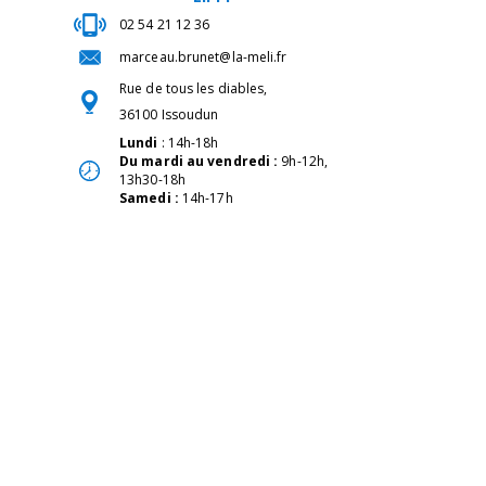
02 54 21 12 36
marceau.brunet@la-meli.fr
Rue de tous les diables,
36100 Issoudun
Lundi
: 14h-18h
Du mardi au vendredi :
9h-12h,
13h30-18h
Samedi :
14h-17h