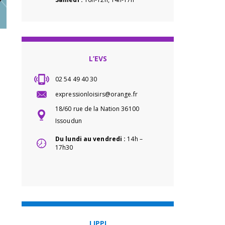
L’EVS
02 54 49 40 30
expressionloisirs@orange.fr
18/60 rue de la Nation 36100
Issoudun
Du lundi au vendredi :
14h –
17h30
LIPPI