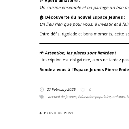
🍕
Apéro dînatoire :
On cuisine ensemble et on partage un bon m
🏠
Découverte du nouvel Espace Jeunes :
Un lieu rien que pour vous, à investir et à fair
Entre défis, rigolade et bons moments, cette so
📢
Attention, les places sont limitées !
L’inscription est obligatoire, alors ne tardez p
Rendez-vous à l’Espace Jeunes Pierre Ende
27 February 2025
0
accueil de jeunes
,
éducation populaire
,
enfants
,
I
PREVIOUS POST