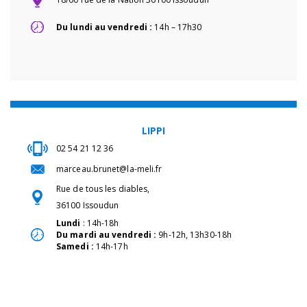
Du lundi au vendredi :
14h – 17h30
LIPPI
02 54 21 12 36
marceau.brunet@la-meli.fr
Rue de tous les diables,
36100 Issoudun
Lundi
: 14h-18h
Du mardi au vendredi :
9h-12h, 13h30-18h
Samedi :
14h-17h