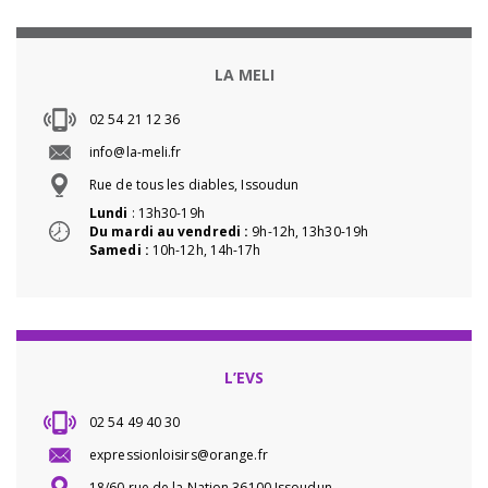
LA MELI
02 54 21 12 36
info@la-meli.fr
Rue de tous les diables, Issoudun
Lundi
: 13h30-19h
Du mardi au vendredi :
9h-12h, 13h30-19h
Samedi :
10h-12h, 14h-17h
L’EVS
02 54 49 40 30
expressionloisirs@orange.fr
18/60 rue de la Nation 36100 Issoudun