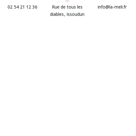
02 54 21 12 36
Rue de tous les
info@la-meli.fr
diables, Issoudun